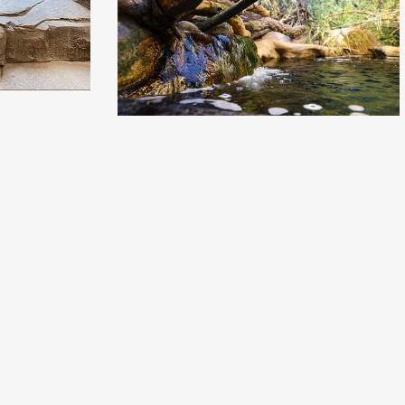
Roussillon_Les
Charrons
scenographie
décors
multimédias4