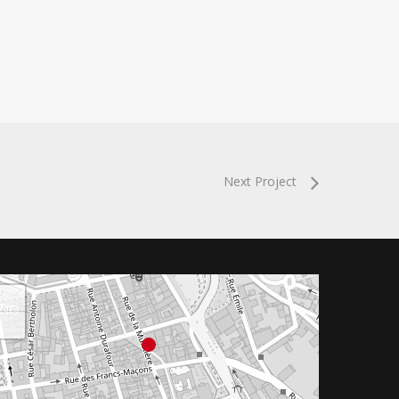
Next Project
+
−