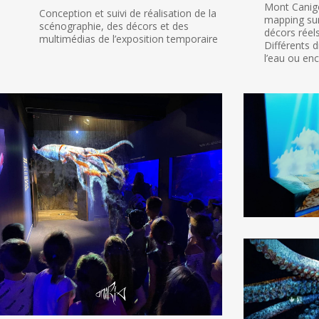
Mont Canigou
Conception et suivi de réalisation de la
mapping sur
scénographie, des décors et des
décors réels
multimédias de l’exposition temporaire
Différents 
l’eau ou enc
Oniria_Aquarium
aquarium
Canet
Oniria
en
Canet
Roussillon_Secnographie
en
multimedias:Lescharrons
Roussillon_Les
Charrons
scenographie
décors
multimédia3
aquarium
Oniria
Canet
en
Roussillon_Les
Charrons