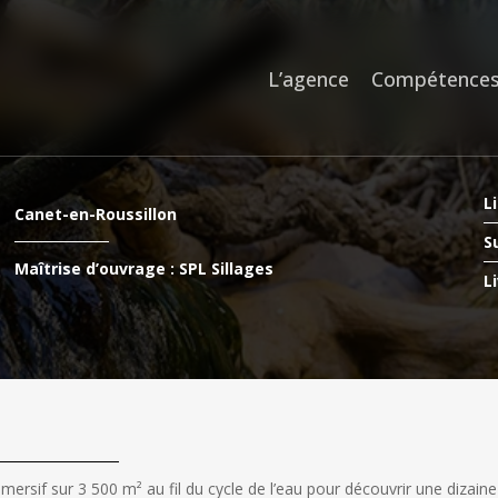
L’agence
Compétence
Li
Canet-en-Roussillon
S
Maîtrise d’ouvrage : SPL Sillages
Li
ersif sur 3 500 m² au fil du cycle de l’eau pour découvrir une dizaine