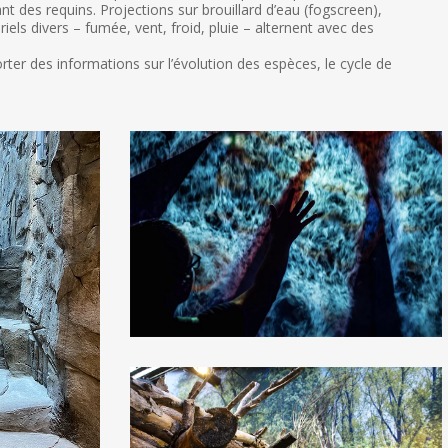
nt des requins. Projections sur brouillard d’eau (fogscreen),
ls divers – fumée, vent, froid, pluie – alternent avec des
rter des informations sur l’évolution des espèces, le cycle de
aquarium
Oniria
Canet
en
Roussillon_Les
Charrons
scenographie
décors
multimédias1
aquarium
Oniria
Canet
en