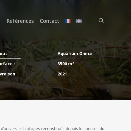
rechercher
s
Références
Contact
eu :
Aquarium Oniria
urface :
3500 m²
vraison :
2021
 d’univers et biotopes reconstitués depuis les pentes du