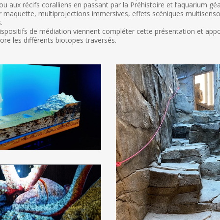
 aux récifs coralliens en passant par la Préhistoire et l’aquarium géa
 maquette, multiprojections immersives, effets scéniques multisensorie
.
dispositifs de médiation viennent compléter cette présentation et appo
ore les différents biotopes traversés.
aquarium
Oniria
Canet
en
Roussillon_Les
Charrons
scenographie
décors
multimédias