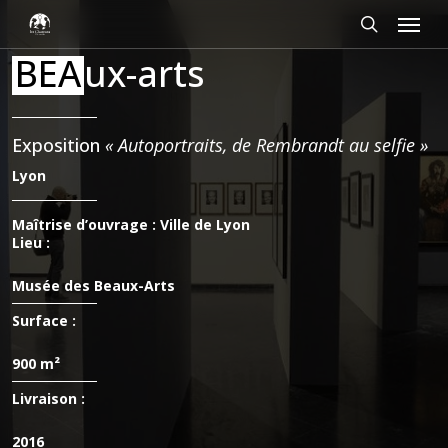
Passer
Panneau de gestion des cookies
Menu
au
contenu
rechercher
BEA
ux-arts
principal
Exposition
« Autoportraits, de Rembrandt au selfie »
Lyon
Maîtrise d’ouvrage : Ville de Lyon
Lieu :
Musée des Beaux-Arts
Surface :
900 m²
Livraison :
2016