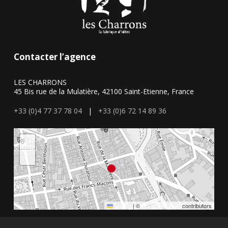
Contacter l’agence
LES CHARRONS
45 Bis rue de la Mulatière, 42100 Saint-Etienne, France
+33 (0)4 77 37 78 04
|
+33 (0)6 72 14 89 36
+
−
Leaflet
|
©
OpenStreetMap
contributors