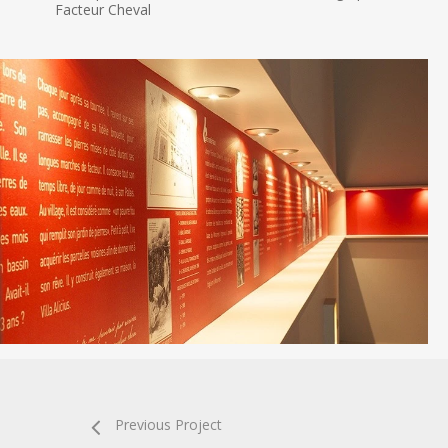
Facteur Cheval
les-
charrons-
palais-
ideal-
facteur
cheval-
2014-
scenographie
Previous Project