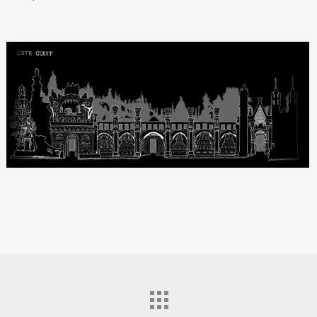
Palais-
Idéal-
du-
Facteur-
Cheval-
audiovisuel-
ketoopa
productions