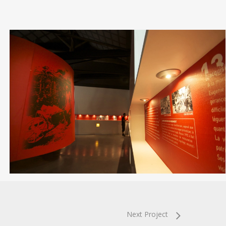
lescharrons-
palais-
ideal-
facteur-
cheval-
scenographie
Next Project