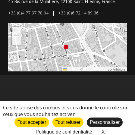
45 Bis rue de la Mulatière, 42100 Saint-Etienne, France
+33 (0)4 77 37 78 04
|
+33 (0)6 72 14 89 36
+
−
Leaflet
|
©
OpenStreetMap
contributors
Ce site utilise des cookies et vous donne le contrôle sur
ceux que vous souhaitez activer
© 2026 Les Charrons. Agence les Charrons - Mis en place par
Tout accepter
Tout refuser
Personnaliser
Openscop
X
Masquer le 
Politique de confidentialité