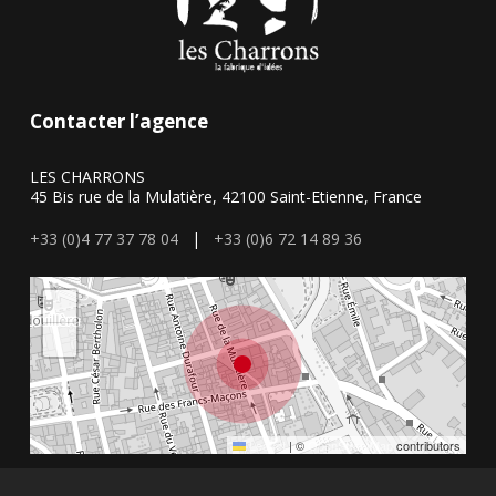
Contacter l’agence
LES CHARRONS
45 Bis rue de la Mulatière, 42100 Saint-Etienne, France
+33 (0)4 77 37 78 04
|
+33 (0)6 72 14 89 36
+
−
Leaflet
|
©
OpenStreetMap
contributors