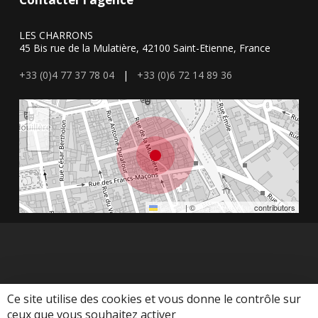
LES CHARRONS
45 Bis rue de la Mulatière, 42100 Saint-Etienne, France
+33 (0)4 77 37 78 04
|
+33 (0)6 72 14 89 36
+
−
Leaflet
|
©
OpenStreetMap
contributors
Ce site utilise des cookies et vous donne le contrôle sur
ceux que vous souhaitez activer