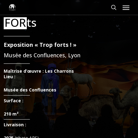
Passer
Panneau de gestion des cookies
Menu
au
contenu
rechercher
FOR
ts
principal
Exposition « Trop forts ! »
Musée des Confluences, Lyon
Maîtrise
d’œuvre
: Les Charrons
Lieu :
Musée des Confluences
Surface :
210 m²
Livraison :
2025
(phase APS)