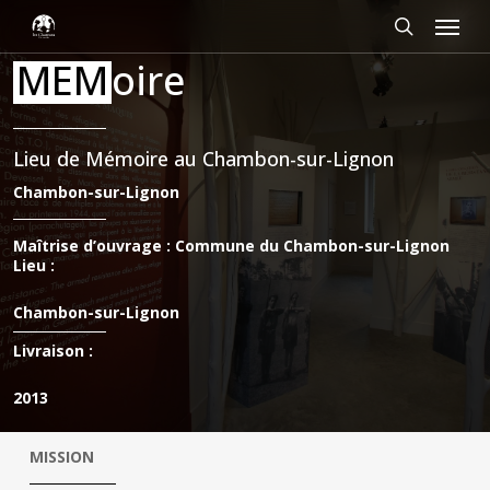
Passer
Panneau de gestion des cookies
Menu
au
contenu
rechercher
MEM
oire
principal
Lieu de Mémoire au Chambon-sur-Lignon
Chambon-sur-Lignon
Maîtrise d’ouvrage : Commune du Chambon-sur-Lignon
Lieu :
Chambon-sur-Lignon
Livraison :
2013
MISSION