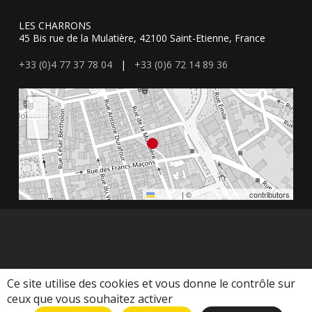
LES CHARRONS
45 Bis rue de la Mulatière, 42100 Saint-Etienne, France
+33 (0)4 77 37 78 04
|
+33 (0)6 72 14 89 36
+
−
Leaflet
|
©
OpenStreetMap
contributors
Ce site utilise des cookies et vous donne le contrôle sur
ceux que vous souhaitez activer
© 2026 Les Charrons. Agence les Charrons - Mis en place par