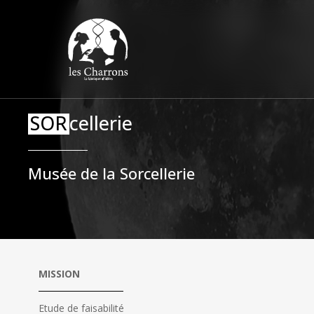
Passer
Panneau de gestion des cookies
au
contenu
principal
SOR
cellerie
Musée de la Sorcellerie
MISSION
Etude de faisabilité