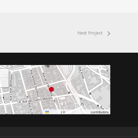
Next Project
+
−
Leaflet
|
©
OpenStreetMap
contributors