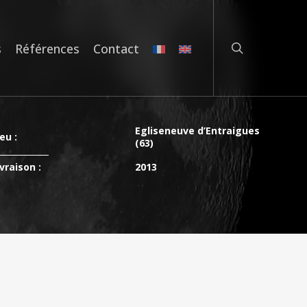
rechercher
s
Références
Contact
Egliseneuve d’Entraigues
eu :
(63)
vraison :
2013