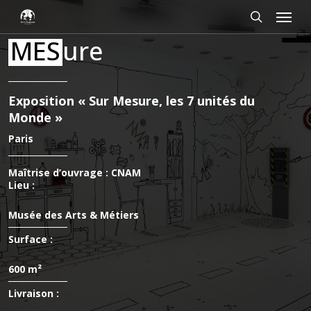
Passer
Panneau de gestion des cookies
Menu
au
contenu
rechercher
MES
ure
principal
Exposition « Sur Mesure, les 7 unités du
Monde »
Paris
Maîtrise d’ouvrage : CNAM
Lieu :
Musée des Arts & Métiers
Surface :
600 m²
Livraison :