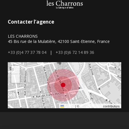
Contacter l’agence
LES CHARRONS
45 Bis rue de la Mulatière, 42100 Saint-Etienne, France
+33 (0)4 77 37 78 04
|
+33 (0)6 72 14 89 36
+
−
Leaflet
|
©
OpenStreetMap
contributors