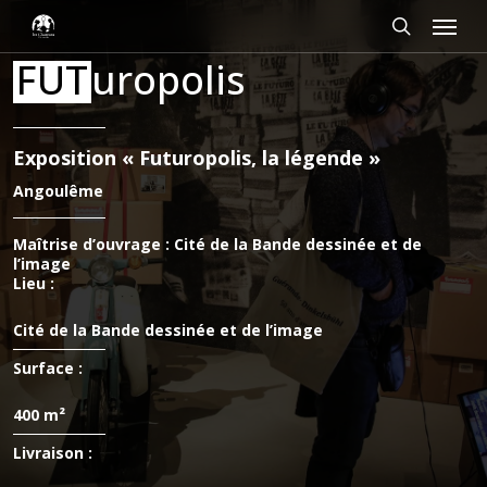
Passer
Panneau de gestion des cookies
Menu
au
contenu
rechercher
FUT
uropolis
principal
Exposition « Futuropolis, la légende »
Angoulême
Maîtrise d’ouvrage : Cité de la Bande dessinée et de
l’image
Lieu :
Cité de la Bande dessinée et de l’image
Surface :
400 m²
Livraison :