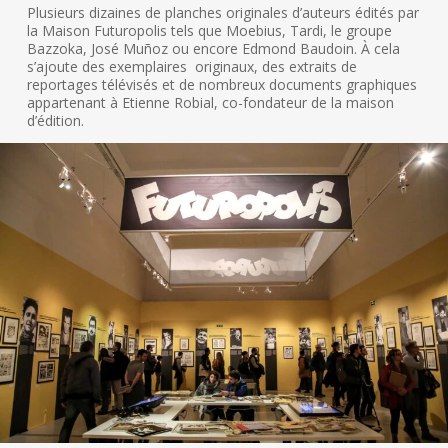
Plusieurs dizaines de planches originales d’auteurs édités par
la Maison Futuropolis tels que Moebius, Tardi, le groupe
Bazzoka, José Muñoz ou encore Edmond Baudoin. À cela
s’ajoute des exemplaires originaux, des extraits de
reportages télévisés et de nombreux documents graphiques
appartenant à Etienne Robial, co-fondateur de la maison
d’édition.