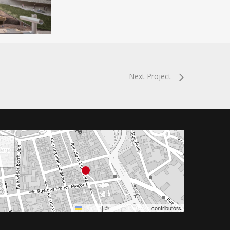
Next Project
+
−
Leaflet
|
©
OpenStreetMap
contributors