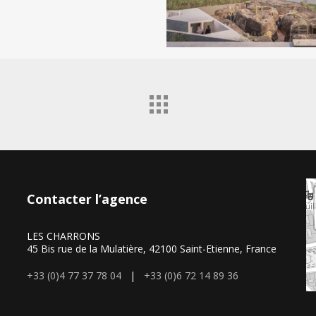
Meaux
Tranchee
exterieure
_Scenographie
les
Charrons4
Contacter l’agence
LES CHARRONS
45 Bis rue de la Mulatière, 42100 Saint-Etienne, France
+33 (0)4 77 37 78 04
|
+33 (0)6 72 14 89 36