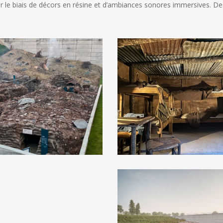
par le biais de décors en résine et d’ambiances sonores immersives. 
Musee
de
la
Grande
Guerre
de
Meaux
Tranchee
exterieure
_Scenographie
les
Charrons2
Musee
de
la
Grande
Guerre
de