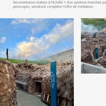
Reconstitution réaliste à l’échelle 1 d’un système-tranchée 
periscopes, viendront compléter l’offre de médiation.
Musee
Musee
de
de
la
la
Grande
Grande
Guerre
Guerre
de
de
Meaux
Meaux
Tranchee
Tranchee
exterieure
exterieure
_Scenographie
_Scenographie
les
les
Charrons1
Charrons