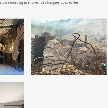
Des panneaux signalétiques, des longues-vues et des
Musee
de
la
Grande
Guerre
de
Meaux
Tranchee
exterieure
_Scenographie
les
Charrons3