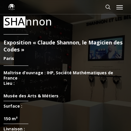
Passer
Panneau de gestion des cookies
Menu
au
contenu
rechercher
SHA
nnon
principal
Exposition « Claude Shannon, le Magicien des
Codes »
Paris
Maîtrise d’ouvrage : IHP, Société Mathématiques de
France
Lieu :
Musée des Arts & Métiers
Surface :
150 m²
Livraison :