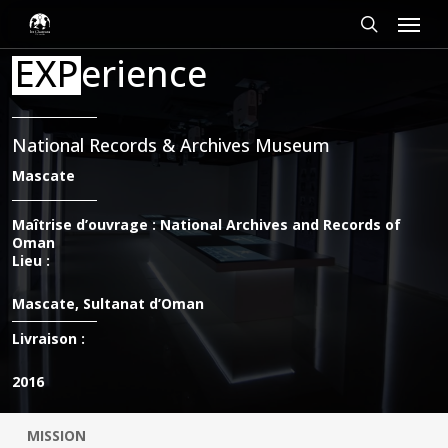
Passer
Panneau de gestion des cookies
Menu
au
contenu
rechercher
EXP
erience
principal
National Records & Archives Museum
Mascate
Maîtrise d’ouvrage : National Archives and Records of
Oman
Lieu :
Mascate, Sultanat d’Oman
Livraison :
2016
MISSION