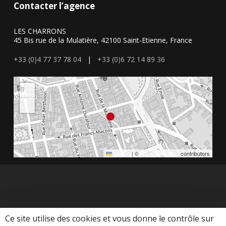
Contacter l’agence
LES CHARRONS
45 Bis rue de la Mulatière, 42100 Saint-Etienne, France
+33 (0)4 77 37 78 04
|
+33 (0)6 72 14 89 36
+
−
Leaflet
|
©
OpenStreetMap
contributors
Ce site utilise des cookies et vous donne le contrôle sur