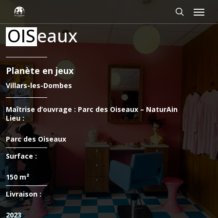
Passer
Panneau de gestion des cookies
Menu
au
contenu
rechercher
OIS
eaux
principal
Planète en jeux
Villars-les-Dombes
Maîtrise d’ouvrage : Parc des Oiseaux – NaturAin
Lieu :
Parc des Oiseaux
Surface :
150 m²
Livraison :
2023